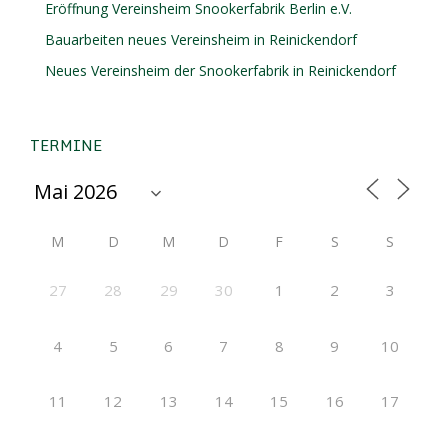
Eröffnung Vereinsheim Snookerfabrik Berlin e.V.
Bauarbeiten neues Vereinsheim in Reinickendorf
Neues Vereinsheim der Snookerfabrik in Reinickendorf
TERMINE
M
D
M
D
F
S
S
27
28
29
30
1
2
3
4
5
6
7
8
9
10
11
12
13
14
15
16
17