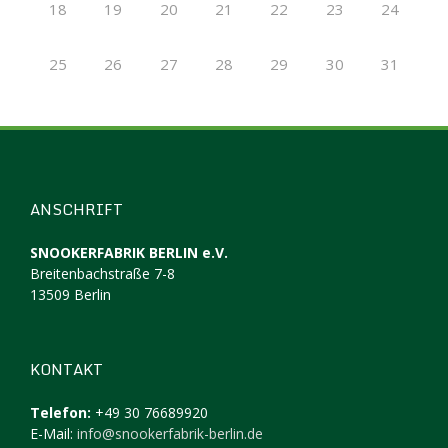
18
19
20
21
22
23
24
25
26
27
28
29
30
31
ANSCHRIFT
SNOOKERFABRIK BERLIN e.V.
Breitenbachstraße 7-8
13509 Berlin
KONTAKT
Telefon:
+49 30 76689920
E-Mail:
info@snookerfabrik-berlin.de