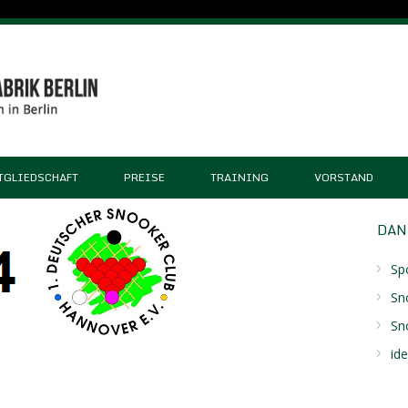
TGLIEDSCHAFT
PREISE
TRAINING
VORSTAND
DAN
Sp
Sn
Sn
id