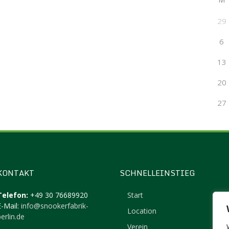
29
6
13
20
27
KONTAKT
SCHNELLEINSTIEG
Telefon:
+49 30 76689920
Start
E-Mail:
info@snookerfabrik-
Location
erlin.de
Verein