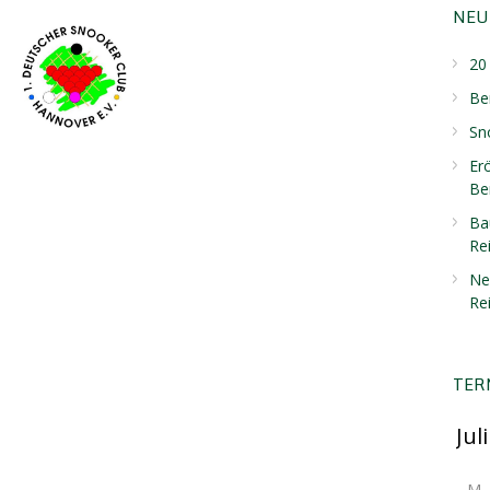
NEU
20 
Be
Sn
Er
Ber
Ba
Re
Ne
Re
TER
M