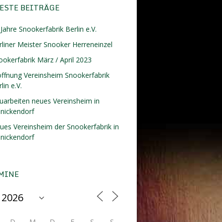
ESTE BEITRÄGE
Jahre Snookerfabrik Berlin e.V.
rliner Meister Snooker Herreneinzel
ookerfabrik März / April 2023
öffnung Vereinsheim Snookerfabrik
lin e.V.
uarbeiten neues Vereinsheim in
inickendorf
ues Vereinsheim der Snookerfabrik in
inickendorf
MINE
D
M
D
F
S
S