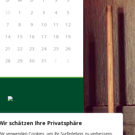
30
1
2
3
4
5
7
8
9
10
11
12
14
15
16
17
18
19
21
22
23
24
25
26
28
29
30
31
1
2
Wir schätzen Ihre Privatsphäre
Wir verwenden Cookies, um Ihr Surferlebnis zu verbessern,